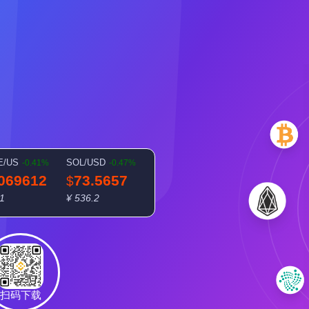
E/US
SOL/USD
-0.41%
-0.47%
.069612
73.5657
$
51
¥ 536.2
扫码下载