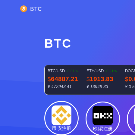
BTC
BTC
BTC/USD
ETH/USD
DOG
-0.01%
-0.21%
64887.21
1913.83
0
$
$
$
¥ 472943.41
¥ 13949.33
¥ 0.
币|安注册
欧|易注册