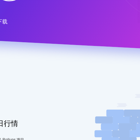
下载
日行情
llups 项目